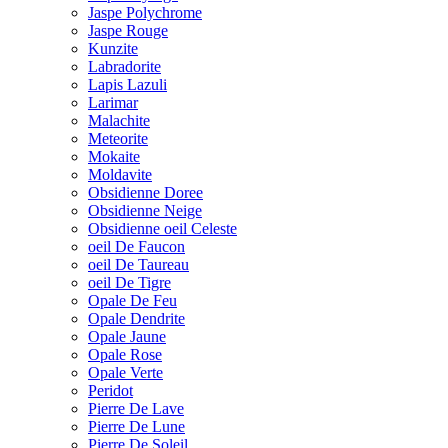
Jaspe Polychrome
Jaspe Rouge
Kunzite
Labradorite
Lapis Lazuli
Larimar
Malachite
Meteorite
Mokaite
Moldavite
Obsidienne Doree
Obsidienne Neige
Obsidienne oeil Celeste
oeil De Faucon
oeil De Taureau
oeil De Tigre
Opale De Feu
Opale Dendrite
Opale Jaune
Opale Rose
Opale Verte
Peridot
Pierre De Lave
Pierre De Lune
Pierre De Soleil