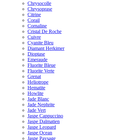
Chrysocolle
Chrysoprase
Citrine
Corail
Cornaline
Cristal De Roche
Cuivre
Cyanite Bleu
Diamant Herkimer
Dioptase
Emeraude
Fluorite Bleue
Fluorite Verte
Grenat
Heliotrope
Hematite
Howlite
Jade Blanc
Jade Nephrite
Jade Vert
Jaspe Cappuccino
Jaspe Dalmatien
Jaspe Leopard
Jaspe Ocean
Jaspe Paysage