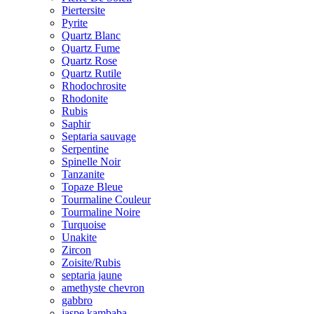
Piertersite
Pyrite
Quartz Blanc
Quartz Fume
Quartz Rose
Quartz Rutile
Rhodochrosite
Rhodonite
Rubis
Saphir
Septaria sauvage
Serpentine
Spinelle Noir
Tanzanite
Topaze Bleue
Tourmaline Couleur
Tourmaline Noire
Turquoise
Unakite
Zircon
Zoisite/Rubis
septaria jaune
amethyste chevron
gabbro
jaspe kambaba