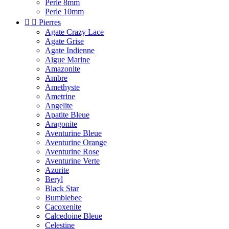
Perle 8mm
Perle 10mm


Pierres
Agate Crazy Lace
Agate Grise
Agate Indienne
Aigue Marine
Amazonite
Ambre
Amethyste
Ametrine
Angelite
Apatite Bleue
Aragonite
Aventurine Bleue
Aventurine Orange
Aventurine Rose
Aventurine Verte
Azurite
Beryl
Black Star
Bumblebee
Cacoxenite
Calcedoine Bleue
Celestine