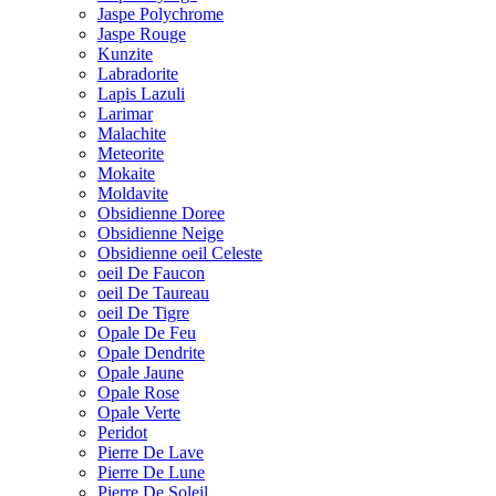
Jaspe Polychrome
Jaspe Rouge
Kunzite
Labradorite
Lapis Lazuli
Larimar
Malachite
Meteorite
Mokaite
Moldavite
Obsidienne Doree
Obsidienne Neige
Obsidienne oeil Celeste
oeil De Faucon
oeil De Taureau
oeil De Tigre
Opale De Feu
Opale Dendrite
Opale Jaune
Opale Rose
Opale Verte
Peridot
Pierre De Lave
Pierre De Lune
Pierre De Soleil