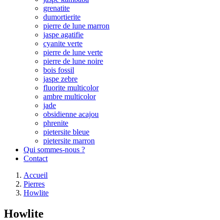
grenatite
dumortierite
pierre de lune marron
jaspe agatifie
cyanite verte
pierre de lune verte
pierre de lune noire
bois fossil
jaspe zebre
fluorite multicolor
ambre multicolor
jade
obsidienne acajou
phrenite
pietersite bleue
pietersite marron
Qui sommes-nous ?
Contact
Accueil
Pierres
Howlite
Howlite