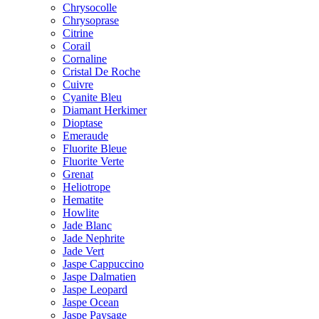
Chrysocolle
Chrysoprase
Citrine
Corail
Cornaline
Cristal De Roche
Cuivre
Cyanite Bleu
Diamant Herkimer
Dioptase
Emeraude
Fluorite Bleue
Fluorite Verte
Grenat
Heliotrope
Hematite
Howlite
Jade Blanc
Jade Nephrite
Jade Vert
Jaspe Cappuccino
Jaspe Dalmatien
Jaspe Leopard
Jaspe Ocean
Jaspe Paysage