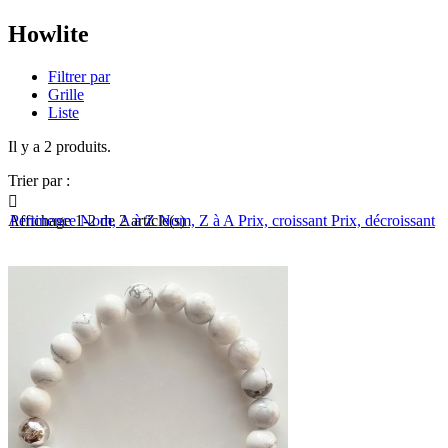
Howlite
Filtrer par
Grille
Liste
Il y a 2 produits.
Trier par :

Affichage 1-2 de 2 article(s)
Pertinence
Nom, A à Z
Nom, Z à A
Prix, croissant
Prix, décroissant