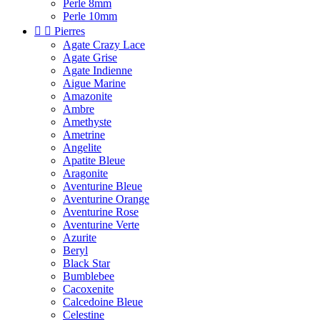
Perle 8mm
Perle 10mm


Pierres
Agate Crazy Lace
Agate Grise
Agate Indienne
Aigue Marine
Amazonite
Ambre
Amethyste
Ametrine
Angelite
Apatite Bleue
Aragonite
Aventurine Bleue
Aventurine Orange
Aventurine Rose
Aventurine Verte
Azurite
Beryl
Black Star
Bumblebee
Cacoxenite
Calcedoine Bleue
Celestine