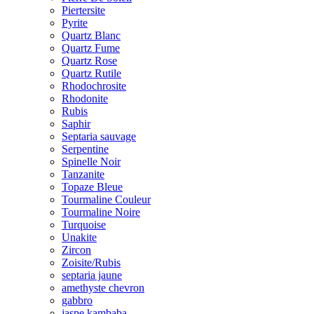
Piertersite
Pyrite
Quartz Blanc
Quartz Fume
Quartz Rose
Quartz Rutile
Rhodochrosite
Rhodonite
Rubis
Saphir
Septaria sauvage
Serpentine
Spinelle Noir
Tanzanite
Topaze Bleue
Tourmaline Couleur
Tourmaline Noire
Turquoise
Unakite
Zircon
Zoisite/Rubis
septaria jaune
amethyste chevron
gabbro
jaspe kambaba