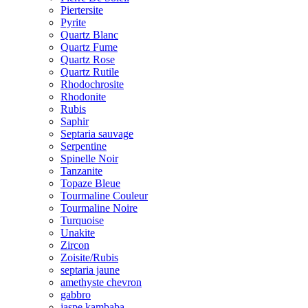
Piertersite
Pyrite
Quartz Blanc
Quartz Fume
Quartz Rose
Quartz Rutile
Rhodochrosite
Rhodonite
Rubis
Saphir
Septaria sauvage
Serpentine
Spinelle Noir
Tanzanite
Topaze Bleue
Tourmaline Couleur
Tourmaline Noire
Turquoise
Unakite
Zircon
Zoisite/Rubis
septaria jaune
amethyste chevron
gabbro
jaspe kambaba