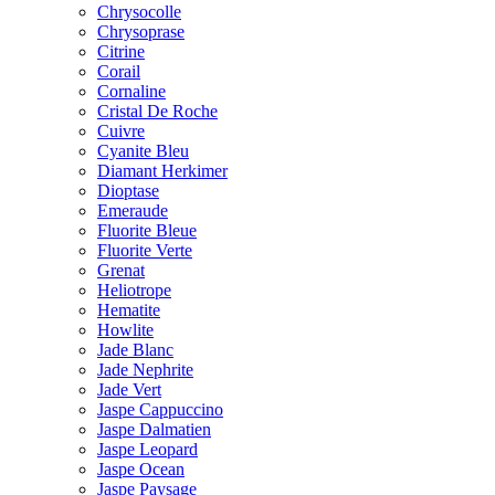
Chrysocolle
Chrysoprase
Citrine
Corail
Cornaline
Cristal De Roche
Cuivre
Cyanite Bleu
Diamant Herkimer
Dioptase
Emeraude
Fluorite Bleue
Fluorite Verte
Grenat
Heliotrope
Hematite
Howlite
Jade Blanc
Jade Nephrite
Jade Vert
Jaspe Cappuccino
Jaspe Dalmatien
Jaspe Leopard
Jaspe Ocean
Jaspe Paysage