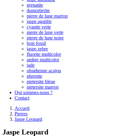
grenatite
dumortierite
pierre de lune marron
jaspe agatifie
cyanite verte
pierre de lune verte
pierre de lune noire
bois fossil
jaspe zebre
fluorite multicolor
ambre multicolor
jade
obsidienne acajou
phrenite
pietersite bleue
pietersite marron
Qui sommes-nous ?
Contact
Accueil
Pierres
Jaspe Leopard
Jaspe Leopard