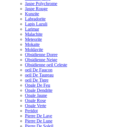
Jaspe Polychrome
Jaspe Rouge
Kunzite
Labradorite
Lapis Lazuli
Larimar
Malachite
Meteorite
Mokaite
Moldavite
Obsidienne Doree
Obsidienne Neige
Obsidienne oeil Celeste
oeil De Faucon
oeil De Taureau
oeil De Tigre
Opale De Feu
Opale Dendrite
Opale Jaune
Opale Rose
Opale Verte
Peridot
Pierre De Lave
Pierre De Lune
Pierre De Soleil