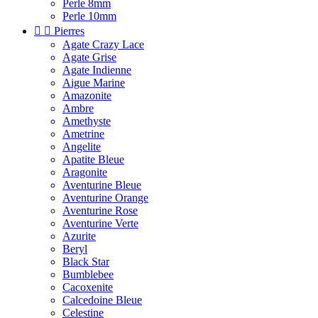
Perle 8mm
Perle 10mm


Pierres
Agate Crazy Lace
Agate Grise
Agate Indienne
Aigue Marine
Amazonite
Ambre
Amethyste
Ametrine
Angelite
Apatite Bleue
Aragonite
Aventurine Bleue
Aventurine Orange
Aventurine Rose
Aventurine Verte
Azurite
Beryl
Black Star
Bumblebee
Cacoxenite
Calcedoine Bleue
Celestine