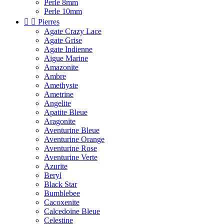
Perle 8mm
Perle 10mm


Pierres
Agate Crazy Lace
Agate Grise
Agate Indienne
Aigue Marine
Amazonite
Ambre
Amethyste
Ametrine
Angelite
Apatite Bleue
Aragonite
Aventurine Bleue
Aventurine Orange
Aventurine Rose
Aventurine Verte
Azurite
Beryl
Black Star
Bumblebee
Cacoxenite
Calcedoine Bleue
Celestine