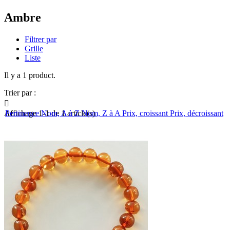
Ambre
Filtrer par
Grille
Liste
Il y a 1 product.
Trier par :

Affichage 1-1 de 1 article(s)
Pertinence
Nom, A à Z
Nom, Z à A
Prix, croissant
Prix, décroissant