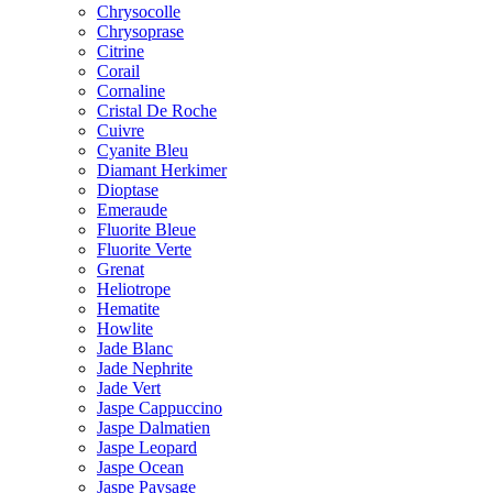
Chrysocolle
Chrysoprase
Citrine
Corail
Cornaline
Cristal De Roche
Cuivre
Cyanite Bleu
Diamant Herkimer
Dioptase
Emeraude
Fluorite Bleue
Fluorite Verte
Grenat
Heliotrope
Hematite
Howlite
Jade Blanc
Jade Nephrite
Jade Vert
Jaspe Cappuccino
Jaspe Dalmatien
Jaspe Leopard
Jaspe Ocean
Jaspe Paysage