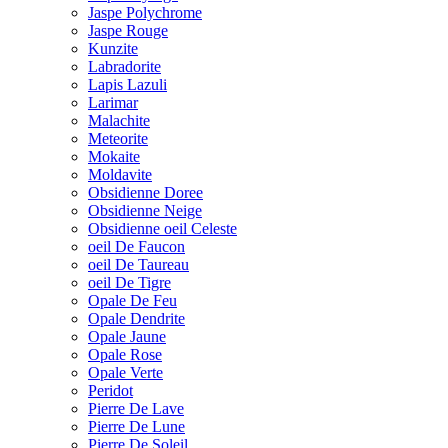
Jaspe Polychrome
Jaspe Rouge
Kunzite
Labradorite
Lapis Lazuli
Larimar
Malachite
Meteorite
Mokaite
Moldavite
Obsidienne Doree
Obsidienne Neige
Obsidienne oeil Celeste
oeil De Faucon
oeil De Taureau
oeil De Tigre
Opale De Feu
Opale Dendrite
Opale Jaune
Opale Rose
Opale Verte
Peridot
Pierre De Lave
Pierre De Lune
Pierre De Soleil