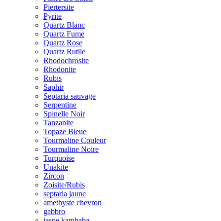
Piertersite
Pyrite
Quartz Blanc
Quartz Fume
Quartz Rose
Quartz Rutile
Rhodochrosite
Rhodonite
Rubis
Saphir
Septaria sauvage
Serpentine
Spinelle Noir
Tanzanite
Topaze Bleue
Tourmaline Couleur
Tourmaline Noire
Turquoise
Unakite
Zircon
Zoisite/Rubis
septaria jaune
amethyste chevron
gabbro
jaspe kambaba